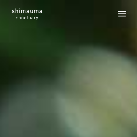
内
容
を
ス
キ
ッ
プ