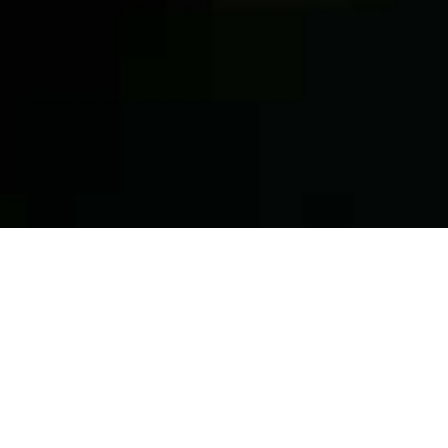
shimauma sanctuary
山形 蔵王
森と風のあいだにひらかれた静かな場
季節の移ろいに身をゆだね